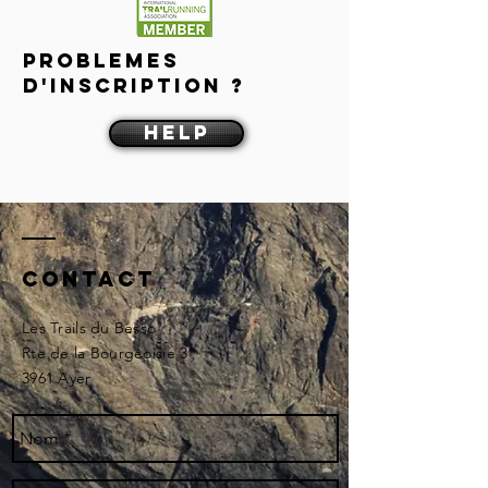
Problemes
d'inscription ?
help
Contact
Les Trails du Besso
Rte de la Bourgeoisie 3
3961 Ayer