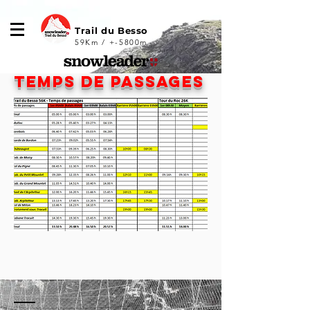
Trail du Besso
59Km / +-5800m
temps de passages